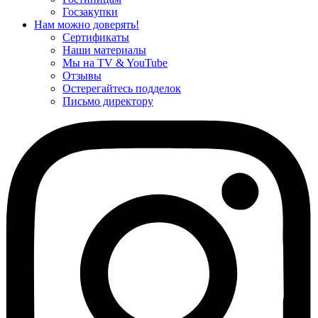
Госзакупки
Нам можно доверять!
Сертификаты
Наши материалы
Мы на TV & YouTube
Отзывы
Остерегайтесь подделок
Письмо директору