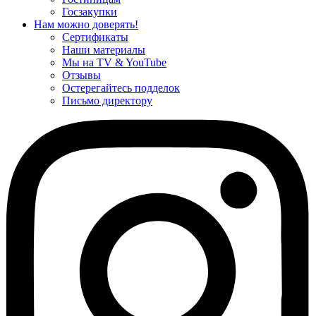
Госзакупки
Нам можно доверять!
Сертификаты
Наши материалы
Мы на TV & YouTube
Отзывы
Остерегайтесь подделок
Письмо директору