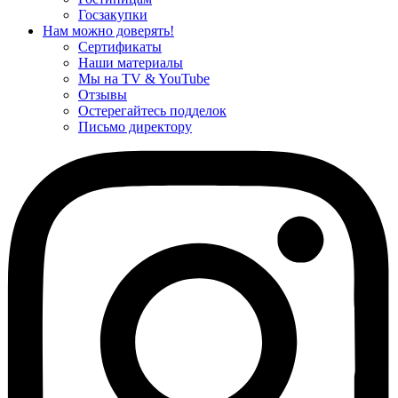
Госзакупки
Нам можно доверять!
Сертификаты
Наши материалы
Мы на TV & YouTube
Отзывы
Остерегайтесь подделок
Письмо директору