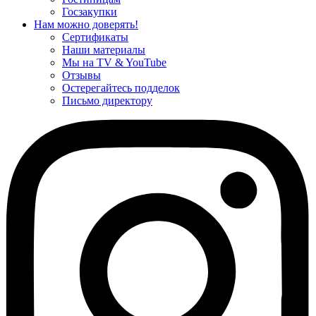
Госзакупки
Нам можно доверять!
Сертификаты
Наши материалы
Мы на TV & YouTube
Отзывы
Остерегайтесь подделок
Письмо директору