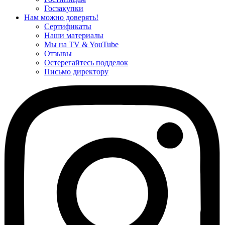
Госзакупки
Нам можно доверять!
Сертификаты
Наши материалы
Мы на TV & YouTube
Отзывы
Остерегайтесь подделок
Письмо директору