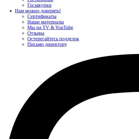
Госзакупки
Нам можно доверять!
Сертификаты
Наши материалы
Мы на TV & YouTube
Отзывы
Остерегайтесь подделок
Письмо директору